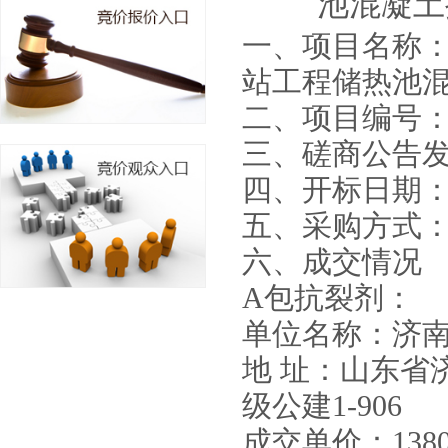
池混凝土
一、
项目名称
站工程储热池
二、项目编号
三、
磋商
公告发
四、
开标
日期：
五、
采购
方式
六、成交情况
A包抗裂剂：
单位名称：济
地 址：山东省
级公建1-906
成交单价：
138