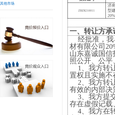
其他市场
济
型
ZBZR210011
20
一、转让方承
经批准，我
材有限公司20
山东嘉诚国信
照公开、公平
1、我方转
置权且实施不
2、我方转
有效的内部决
3、我方提
存在虚假记载
4、我方在