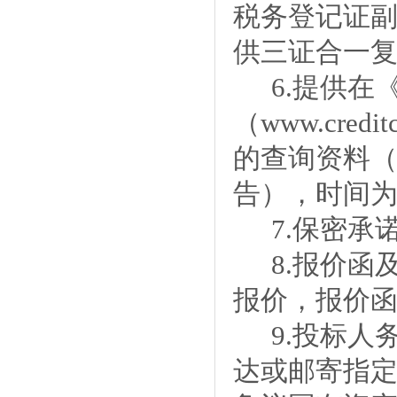
税务登记证
供三证合一
6.
提供在
（
www.creditc
的查询资料
告），时间
7.
保密承
8.
报价函
报价
，报价
9.
投标人
达或邮寄指