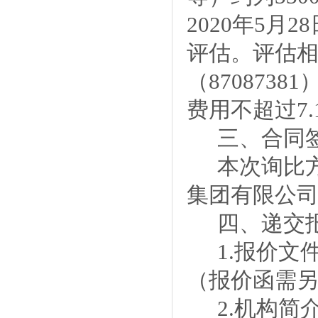
2
020
年
5月2
8
评估。评估
（
87087381
费用不超过
7.
三、
合同
本次
询比
集团有限公
四、递交
1.
报价文
（报价函需
2.
机构简