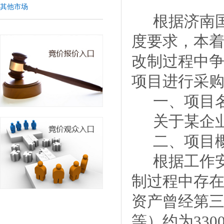
其他市场
根据济南
度要求，本
改制过程中
项目
进行采
一、项目
关于
某企
二、项目
根据
工作
制过程中存
资产
曾
经第
等）约为
3
30