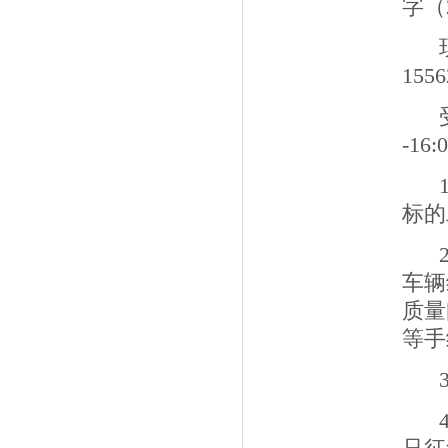
字（
1556
-1
6
:
标的
车辆
质量
等手