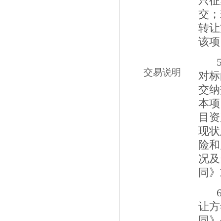
只征
交；
转让
该项
交易说明
对标
交纳
本项
目资
现状
险和
况及
同》
让方
同》