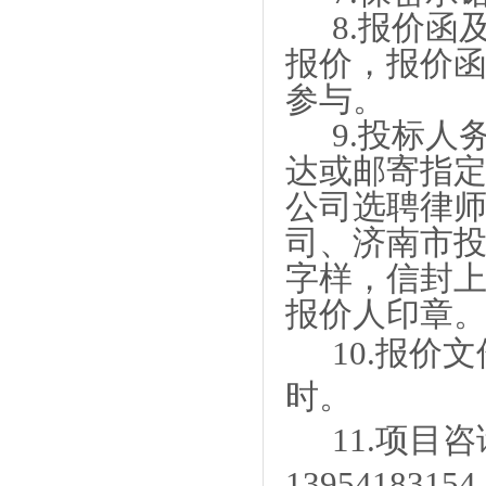
8.
报价函
报价
，报价
参与。
9.
投标人
达或邮寄指
公司选聘律
司、济南市
字样，信封
报价人印章
10.报价
时。
11.项目
1395418315