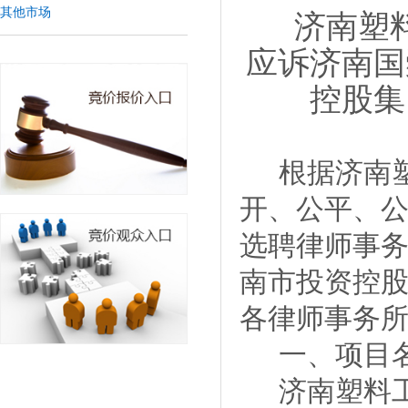
其他市场
济南塑
应诉济南国
控股集
根据
济南
开、公平、
选聘律师事
南市投资控
各律师事务
一、
项目
济南塑料