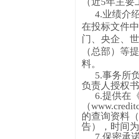
（近
5
年主要
4.业绩介
在投标文件
门、央企、
（总部）等
料。
5.
事务
所
负责人授权
6.提供在
（www.cred
的查询资料（
告），时间为
7.
保密承