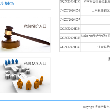
GQZC[2026]055
济南财金投资控股集团
其他市场
JWZC[2026]058
山东省肿瘤防
JWZC[2026]057
GQZC[2026]054
济南轻骑资产管理有
GQZC[2026]053
GQZC[2026]052
济南润易
copyright 济